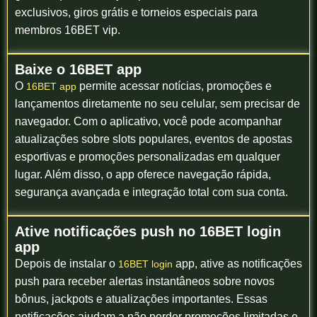
exclusivos, giros grátis e torneios especiais para
membros 16BET vip.
Baixe o 16BET app
O
permite acessar notícias, promoções e
16BET app
lançamentos diretamente no seu celular, sem precisar de
navegador. Com o aplicativo, você pode acompanhar
atualizações sobre slots populares, eventos de apostas
esportivas e promoções personalizadas em qualquer
lugar. Além disso, o app oferece navegação rápida,
segurança avançada e integração total com sua conta.
Ative notificações push no 16BET login
app
Depois de instalar o
app, ative as notificações
16BET login
push para receber alertas instantâneos sobre novos
bônus, jackpots e atualizações importantes. Essas
notificações ajudam a não perder promoções limitadas e