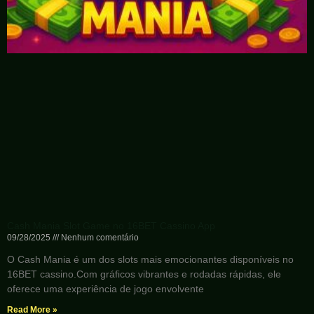
Cash Mania Slot Game no 16BET Cassino App
09/28/2025
Nenhum comentário
O Cash Mania é um dos slots mais emocionantes disponíveis no
16BET cassino.Com gráficos vibrantes e rodadas rápidas, ele
oferece uma experiência de jogo envolvente
Read More »