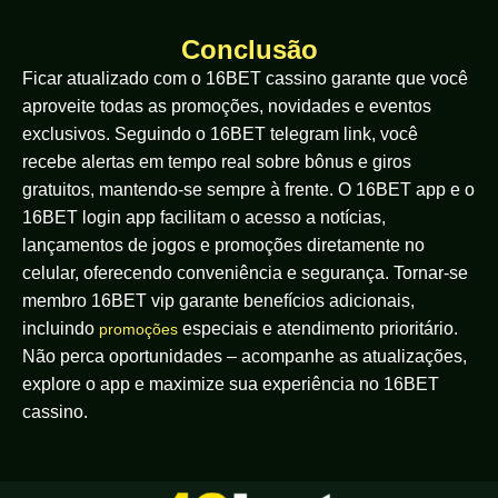
Conclusão
Ficar atualizado com o 16BET cassino garante que você
aproveite todas as promoções, novidades e eventos
exclusivos. Seguindo o 16BET telegram link, você
recebe alertas em tempo real sobre bônus e giros
gratuitos, mantendo-se sempre à frente. O 16BET app e o
16BET login app facilitam o acesso a notícias,
lançamentos de jogos e promoções diretamente no
celular, oferecendo conveniência e segurança. Tornar-se
membro 16BET vip garante benefícios adicionais,
incluindo
especiais e atendimento prioritário.
promoções
Não perca oportunidades – acompanhe as atualizações,
explore o app e maximize sua experiência no 16BET
cassino.