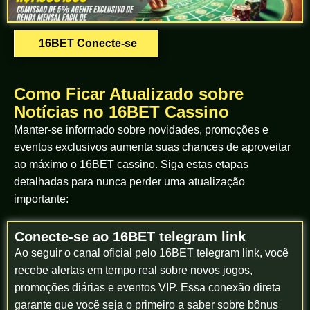
16BET Conecte-se
Como Ficar Atualizado sobre
Notícias no 16BET Cassino
Manter-se informado sobre novidades, promoções e
eventos exclusivos aumenta suas chances de aproveitar
ao máximo o 16BET cassino. Siga estas etapas
detalhadas para nunca perder uma atualização
importante:
Conecte-se ao 16BET telegram link
Ao seguir o canal oficial pelo 16BET telegram link, você
recebe alertas em tempo real sobre novos jogos,
promoções diárias e eventos VIP. Essa conexão direta
garante que você seja o primeiro a saber sobre bônus