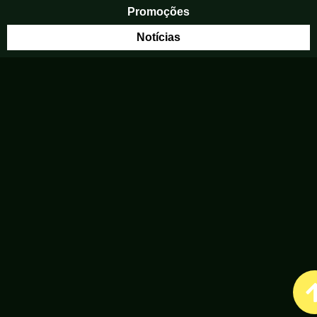
Promoções
Notícias