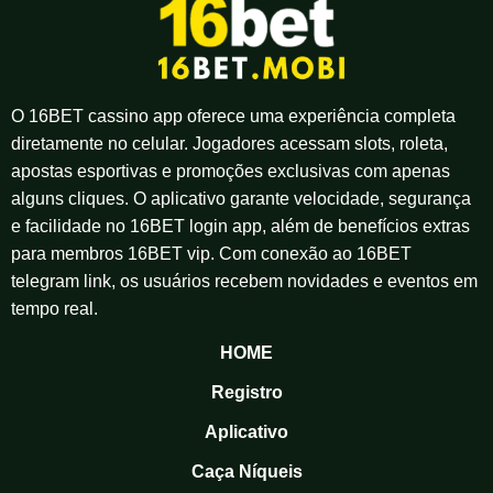
O 16BET cassino app oferece uma experiência completa
diretamente no celular. Jogadores acessam slots, roleta,
apostas esportivas e promoções exclusivas com apenas
alguns cliques. O aplicativo garante velocidade, segurança
e facilidade no 16BET login app, além de benefícios extras
para membros 16BET vip. Com conexão ao 16BET
telegram link, os usuários recebem novidades e eventos em
tempo real.
HOME
Registro
Aplicativo
Caça Níqueis