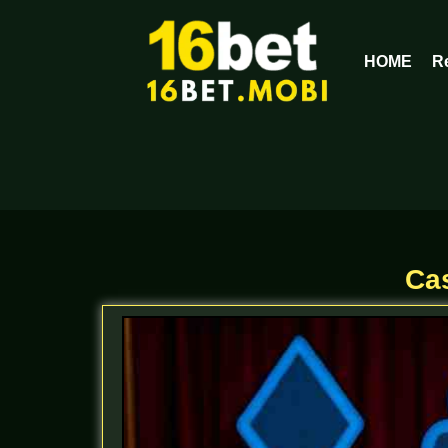
HOME
R
Ca