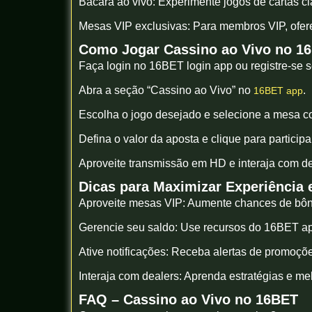
Bacará ao vivo: Experimente jogos de cartas 
Mesas VIP exclusivas: Para membros VIP, ofer
Como Jogar Cassino ao Vivo no 1
Faça login no 16BET login app ou registre-se s
Abra a seção “Cassino ao Vivo” no
.
16BET app
Escolha o jogo desejado e selecione a mesa c
Defina o valor da aposta e clique para participa
Aproveite transmissão em HD e interaja com de
Dicas para Maximizar Experiência
Aproveite mesas VIP: Aumente chances de bôn
Gerencie seu saldo: Use recursos do 16BET ap
Ative notificações: Receba alertas de promoçõ
Interaja com dealers: Aprenda estratégias e 
FAQ – Cassino ao Vivo no 16BET