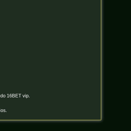
 do 16BET vip.
ios.