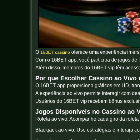
O
oferece uma experiência imersi
16BET cassino
Com o 16BET app, você participa de jogos de m
Além disso, membros do 16BET vip têm acesso
Por que Escolher Cassino ao Vivo
O 16BET app proporciona gráficos em HD, trans
A experiência ao vivo permite interagir com de
Usuários do 16BET vip recebem bônus exclusi
Jogos Disponíveis no Cassino ao 
Roleta ao vivo: Acompanhe cada giro da rolet
Blackjack ao vivo: Use estratégias e interaja c