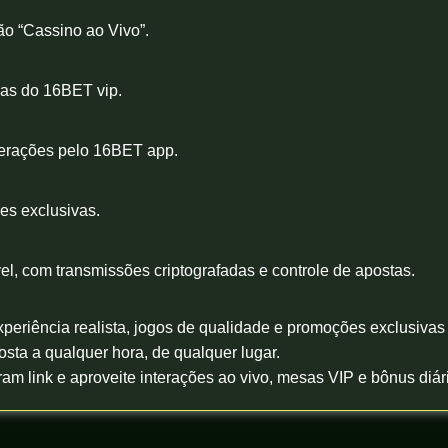
ão “Cassino ao Vivo”.
vas do 16BET vip.
nterações pelo 16BET app.
s exclusivas.
l, com transmissões criptografadas e controle de apostas.
periência realista, jogos de qualidade e promoções exclusivas
ta a qualquer hora, de qualquer lugar.
m link e aproveite interações ao vivo, mesas VIP e bônus diár