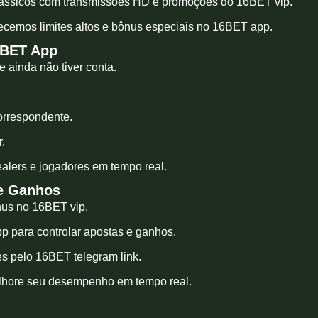
clássicos com transmissões HD e promoções do 16BET vip.
ecemos limites altos e bônus especiais no 16BET app.
6BET App
e ainda não tiver conta.
orrespondente.
r.
alers e jogadores em tempo real.
 e Ganhos
us no 16BET vip.
p para controlar apostas e ganhos.
es pelo 16BET telegram link.
melhore seu desempenho em tempo real.