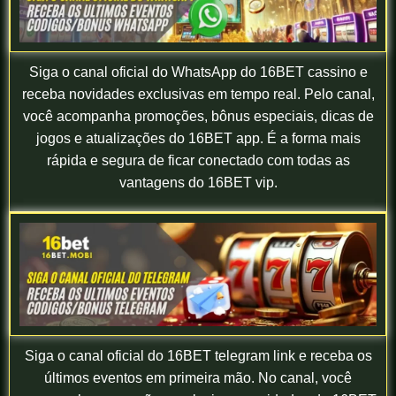
Siga o canal oficial do WhatsApp do 16BET cassino e
receba novidades exclusivas em tempo real. Pelo canal,
você acompanha promoções, bônus especiais, dicas de
jogos e atualizações do 16BET app. É a forma mais
rápida e segura de ficar conectado com todas as
vantagens do 16BET vip.
Siga o canal oficial do 16BET telegram link e receba os
últimos eventos em primeira mão. No canal, você