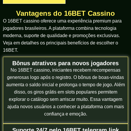
Vantagens do 16BET Cassino
O 16BET cassino oferece uma experiência premium para
jogadores brasileiros. A plataforma combina tecnologia
moderna, suporte de qualidade e promoções exclusivas.
Veja em detalhes os principais benefícios de escolher o
16BET.
Bônus atrativos para novos jogadores
No 16BET cassino, iniciantes recebem recompensas
generosas logo após o registro. O bônus de boas-vindas
aumenta o saldo inicial e prolonga o tempo de jogo. Além
disso, os giros grátis em slots populares permitem
explorar o catálogo sem arriscar muito. Essa vantagem
ajuda novos usuários a conhecer a plataforma com mais
confiança e emoção.
Suporte 24/7 pelo 16BET telegram link