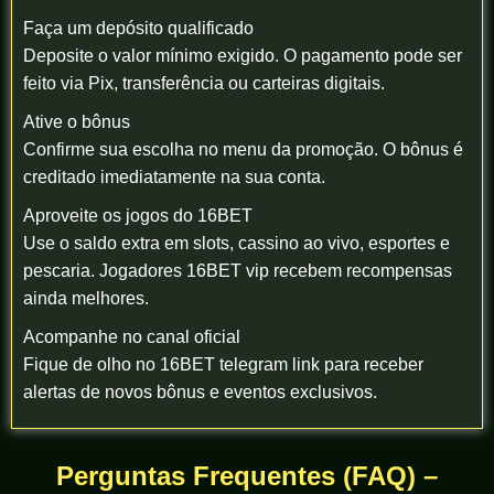
Faça um depósito qualificado
Deposite o valor mínimo exigido. O pagamento pode ser
feito via Pix, transferência ou carteiras digitais.
Ative o bônus
Confirme sua escolha no menu da promoção. O bônus é
creditado imediatamente na sua conta.
Aproveite os jogos do 16BET
Use o saldo extra em slots, cassino ao vivo, esportes e
pescaria. Jogadores 16BET vip recebem recompensas
ainda melhores.
Acompanhe no canal oficial
Fique de olho no 16BET telegram link para receber
alertas de novos bônus e eventos exclusivos.
Perguntas Frequentes (FAQ) –