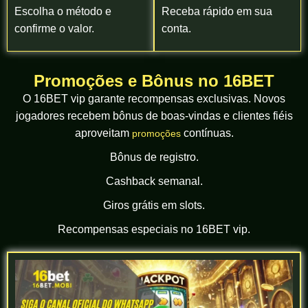
Escolha o método e
Receba rápido em sua
confirme o valor.
conta.
Promoções e Bônus no 16BET
O 16BET vip garante recompensas exclusivas. Novos
jogadores recebem bônus de boas-vindas e clientes fiéis
aproveitam
contínuas.
promoções
Bônus de registro.
Cashback semanal.
Giros grátis em slots.
Recompensas especiais no 16BET vip.